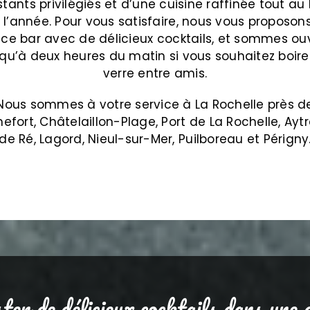
stants privilégiés et d’une cuisine raffinée tout au
 l’année. Pour vous satisfaire, nous vous proposons
ice bar avec de délicieux cocktails, et sommes ou
squ’à deux heures du matin si vous souhaitez boire
verre entre amis.
Nous sommes à votre service à La Rochelle près d
efort, Châtelaillon-Plage, Port de La Rochelle, Aytré
de Ré, Lagord, Nieul-sur-Mer, Puilboreau et Périgny
er de délicieux cocktails dans une 