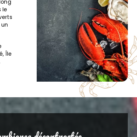
 long
 le
verts
 un
e
, Île
.
ambiance décontractée.