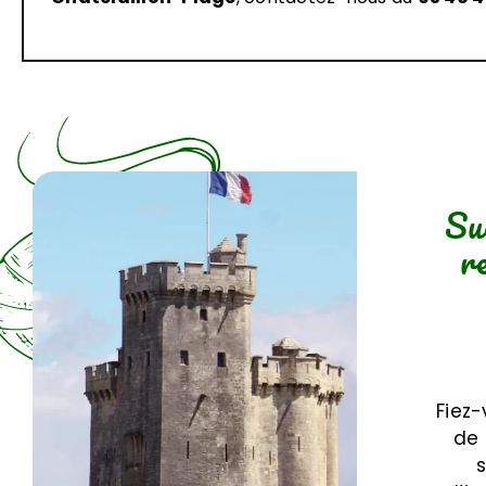
Su
r
Fiez
de 