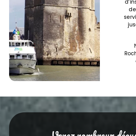
d’in
de
serv
ju
Roch
Venez nombreux dégust