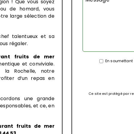
égion ! Que vous soyez
s ou de homard, vous
re large sélection de
chef talentueux et sa
vous régaler.
rant fruits de mer
En soumettant c
entique et conviviale.
la Rochelle, notre
ofiter d’un repas en
Ce site est protégé par 
ccordons une grande
responsables, et ce, en
urant fruits de mer
1 44 53