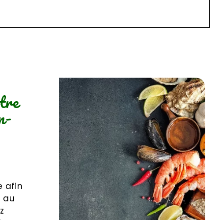
tre
n-
 afin
l au
z