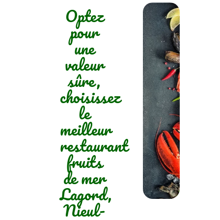
Optez
pour
une
valeur
sûre,
choisissez
le
meilleur
restaurant
fruits
de mer
Lagord,
Nieul-