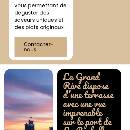
vous permettant de
déguster des
saveurs uniques et
des plats originaux.
Contactez-
nous
La Grand
Rive dispose
d’une terrasse
avec une vue
imprenable
sur le port de