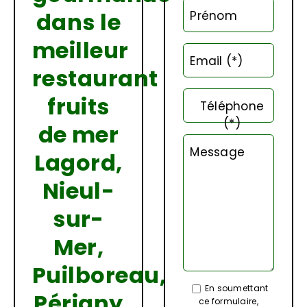
dans le
Prénom
meilleur
Email (*)
restaurant
fruits
Téléphone
(*)
de mer
Message
Lagord,
Nieul-
sur-
Mer,
Puilboreau,
En soumettant
Périgny
ce formulaire,