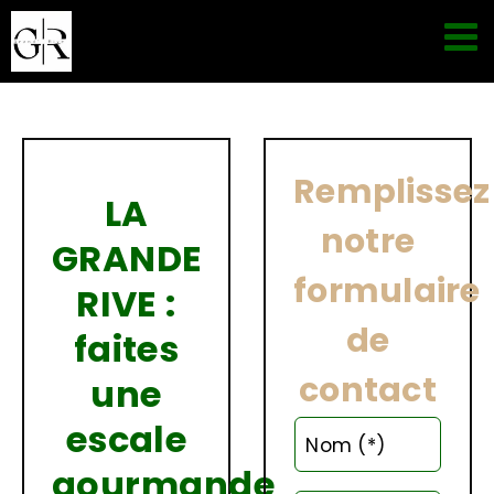
Passer
au
contenu
Remplissez
LA
notre
GRANDE
formulaire
RIVE :
de
faites
contact
une
escale
Nom (*)
gourmande